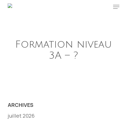
Menu
Skip
to
main
content
Formation niveau
3A – ?
ARCHIVES
juillet 2026