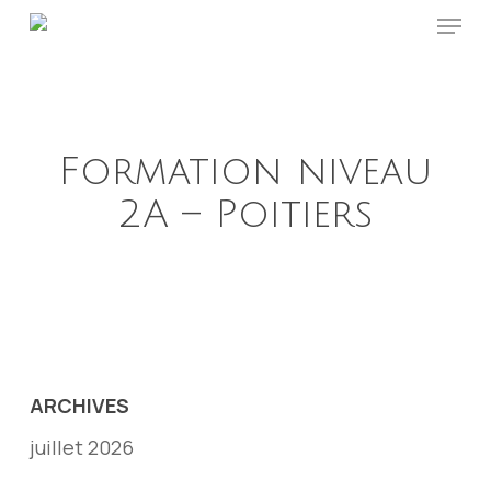
Menu
Skip
to
main
content
Formation niveau
2A – Poitiers
ARCHIVES
juillet 2026