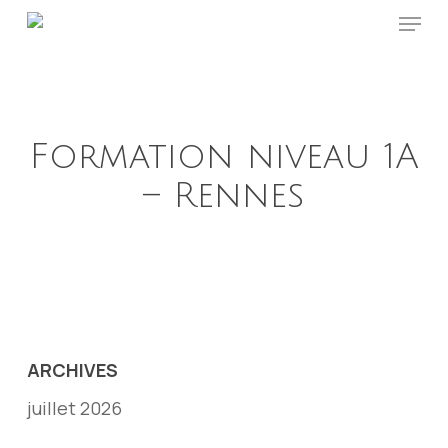
Menu
Skip
to
main
content
Formation niveau 1A
– Rennes
ARCHIVES
juillet 2026