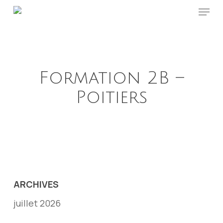
Menu
Skip
to
main
content
Formation 2B –
Poitiers
ARCHIVES
juillet 2026