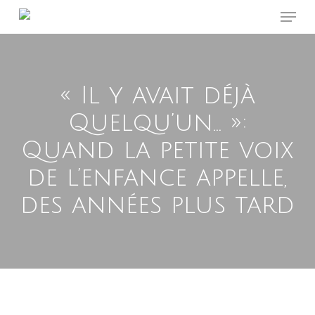
Menu
Skip
to
main
content
« Il y avait déjà
Quelqu’un… »:
Quand la petite voix
de l’enfance appelle,
des années plus tard