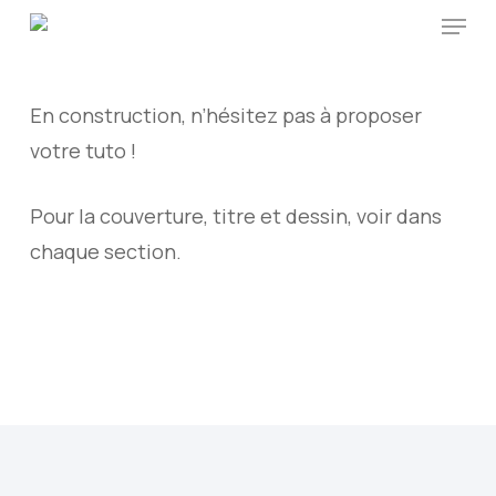
Menu
Skip
to
main
En construction, n’hésitez pas à proposer
content
votre tuto !
Pour la couverture, titre et dessin, voir dans
chaque section.