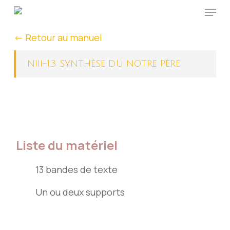
Menu
Skip
to
<- Retour au manuel
main
content
NIII-1.3 SYNTHÈSE DU NOTRE PÈRE
Liste du matériel
13 bandes de texte
Un ou deux supports