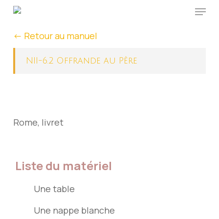
Menu
Skip
to
<- Retour au manuel
main
content
NII-6.2 Offrande au Père
Rome, livret
Liste du matériel
Une table
Une nappe blanche