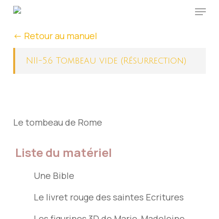
Menu
Skip
to
<- Retour au manuel
main
content
NII-5.6 Tombeau vide (Résurrection)
Le tombeau de Rome
Liste du matériel
Une Bible
Le livret rouge des saintes Ecritures
Les figurines 3D de Marie-Madeleine,