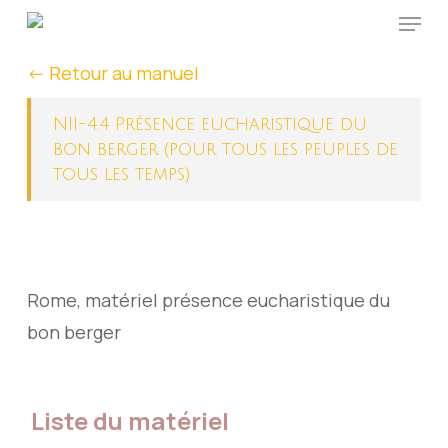
Menu
Skip
to
<- Retour au manuel
main
content
NII-4.4 Présence eucharistique du
bon berger (pour tous les peuples de
tous les temps)
Rome, matériel présence eucharistique du
bon berger
Liste du matériel