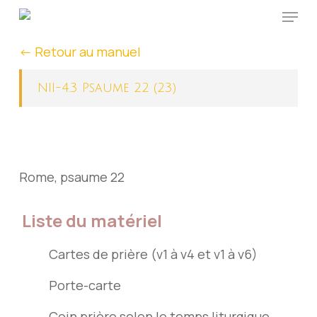
Menu
Skip
to
<- Retour au manuel
main
content
NII-4.3 Psaume 22 (23)
Rome, psaume 22
Liste du matériel
Cartes de prière (v1 à v4 et v1 à v6)
Porte-carte
Coin prière selon le temps liturgique